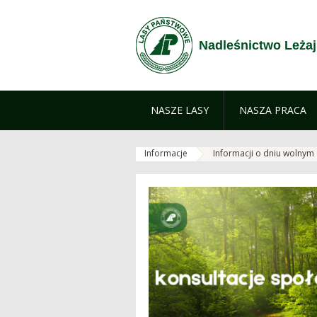
Zum Inhalt wechseln
Nadleśnictwo Leża
NASZE LASY
NASZA PRACA
Informacje
Informacji o dniu wolnym 