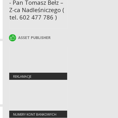
- Pan Tomasz Bełz –
Z-ca Nadleśniczego (
tel. 602 477 786 )
ASSET PUBLISHER
ASSET PUBLISHER
REKLAMACJE
NUMERY KONT BANKOWYCH