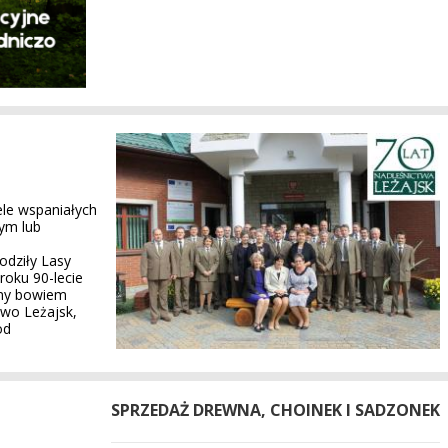
le wspaniałych
zym lub
odziły Lasy
oku 90-lecie
jny bowiem
two Leżajsk,
od
SPRZEDAŻ DREWNA, CHOINEK I SADZONEK