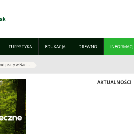
jsk
TURYSTYKA
EDUKACJA
DREWNO
INFORMACJ
od pracy w Nadl...
AKTUALNOŚCI