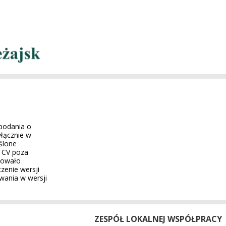
 podania o
łącznie w
ślone
z CV poza
kowało
zenie wersji
wania w wersji
ZESPÓŁ LOKALNEJ WSPÓŁPRACY