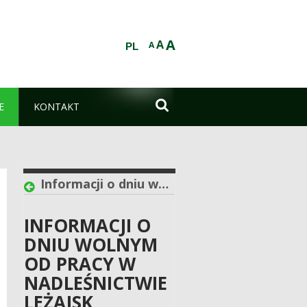
A
A
A
PL

E
KONTAKT
Informacji o dniu wolnym od pracy w Nadleśnictwie Leżajsk
INFORMACJI O
DNIU WOLNYM
OD PRACY W
NADLEŚNICTWIE
LEŻAJSK