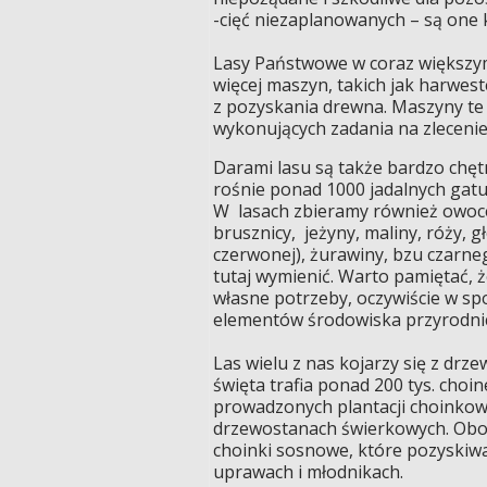
-cięć niezaplanowanych – są one 
Lasy Państwowe w coraz większym 
więcej maszyn, takich jak harwes
z pozyskania drewna. Maszyny te 
wykonujących zadania na zlecenie
Darami lasu są także bardzo chętn
rośnie ponad 1000 jadalnych gat
W lasach zbieramy również owoce
brusznicy, jeżyny, maliny, róży, 
czerwonej), żurawiny, bzu czarne
tutaj wymienić. Warto pamiętać, 
własne potrzeby, oczywiście w spo
elementów środowiska przyrodni
Las wielu z nas kojarzy się z d
święta trafia ponad 200 tys. cho
prowadzonych plantacji choinkow
drzewostanach świerkowych. Obok
choinki sosnowe, które pozyskiwa
uprawach i młodnikach.