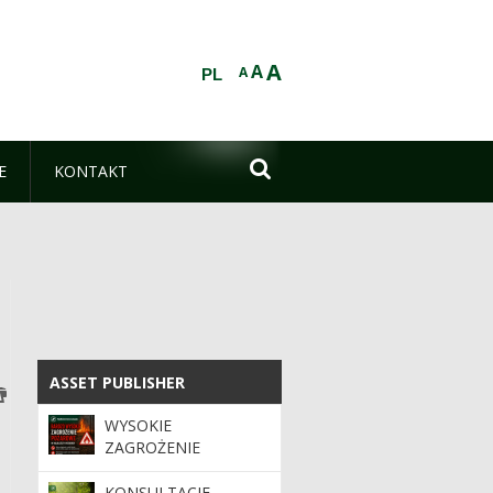
A
A
A
PL

E
KONTAKT
ASSET PUBLISHER
ASSET PUBLISHER
WYSOKIE
ZAGROŻENIE
POŻAROWE!!!
KONSULTACJE