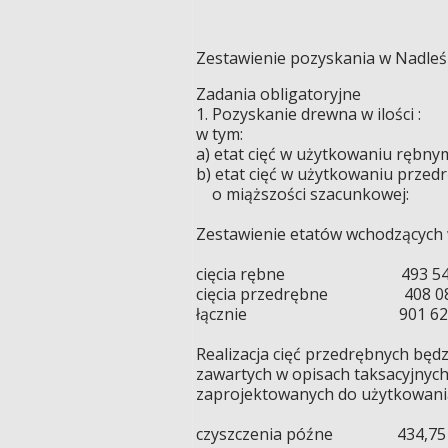
Zestawienie pozyskania w Nadleśn
Zadania obligatoryjne
1. Pozyskanie drewna w ilo
w tym:
a) etat cięć w użytkowaniu 
b) etat cięć w użytkowaniu p
o miąższości szacunkowe
Zestawienie etatów wchodzących 
cięcia rębne 493 544 m
cięcia przedrębne 408 081
łącznie 901 625 m3
Realizacja cięć przedrębnych bę
zawartych w opisach taksacyjnyc
zaprojektowanych do użytkowani
czyszczenia późne 434,75