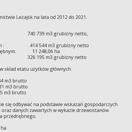
ictwie Leżajsk na lata od 2012 do 2021.
ści : 740 739 m3 grubizny netto,
rębnym : 414 544 m3 grubizny netto
rzedrębnym: 11 248,06 ha
j: 326 195 m3 grubizny netto
w skład etatu użytków głównych.
3 brutto
 m3 brutto
 brutto
dzie się odbywać na podstawie wskazań gospodarczych
h oraz danych zawartych w wykazie drzewostanów
a przedrębnego.
 ha