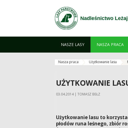
Zum Inhalt wechseln
Nadleśnictwo Leża
NASZE LASY
NASZA PRACA
Nasza praca
Użytkowanie lasu
UŻYTKOWANIE LAS
03.04.2014 | TOMASZ BEŁZ
Użytkowanie lasu to korzysta
płodów runa leśnego, zbiór roś