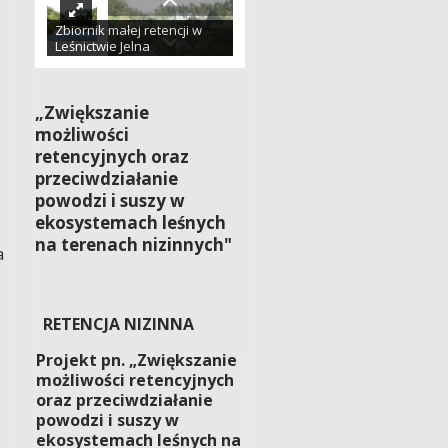
Zbiornik małej retencji w
Leśnictwie Jelna
„Zwiększanie
możliwości
retencyjnych oraz
przeciwdziałanie
powodzi i suszy w
ekosystemach leśnych
na terenach nizinnych"
a
RETENCJA NIZINNA
Projekt pn. „Zwiększanie
możliwości retencyjnych
oraz przeciwdziałanie
powodzi i suszy w
ekosystemach leśnych na