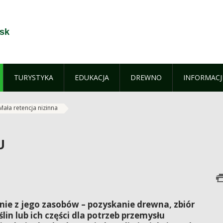
jsk
TURYSTYKA
EDUKACJA
DREWNO
INFORMACJ
Mała retencja nizinna
U
nie z jego zasobów – pozyskanie drewna, zbiór
lin lub ich części dla potrzeb przemysłu