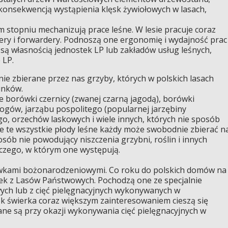
konsekwencją wystąpienia klęsk żywiołowych w lasach,
stopniu mechanizują prace leśne. W lesie pracuje coraz
tery i forwardery. Podnoszą one ergonomię i wydajność prac
są własnością jednostek LP lub zakładów usług leśnych,
 LP.
ie zbierane przez nas grzyby, których w polskich lasach
unków.
 borówki czernicy (zwanej czarną jagodą), borówki
głogów, jarząbu pospolitego (popularnej jarzębiny
go, orzechów laskowych i wiele innych, których nie sposób
że te wszystkie płody leśne każdy może swobodnie zbierać n
sób nie powodujący niszczenia grzybni, roślin i innych
czego, w którym one występują.
rzewkami bożonarodzeniowymi. Co roku do polskich domów na
inek z Lasów Państwowych. Pochodzą one ze specjalnie
ych lub z cięć pielęgnacyjnych wykonywanych w
 świerka coraz większym zainteresowaniem cieszą się
ne są przy okazji wykonywania cięć pielęgnacyjnych w