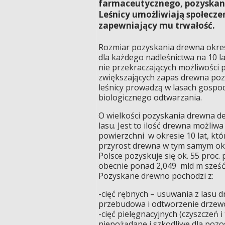
farmaceutycznego, pozyskanie
Leśnicy umożliwiają społecze
zapewniający mu trwałość.
Rozmiar pozyskania drewna określ
dla każdego nadleśnictwa na 10 l
nie przekraczających możliwości 
zwiększających zapas drewna pozo
leśnicy prowadzą w lasach gospod
biologicznego odtwarzania.
O wielkości pozyskania drewna de
lasu. Jest to ilość drewna możli
powierzchni w okresie 10 lat, któr
przyrost drewna w tym samym okr
Polsce pozyskuje się ok. 55 proc.
obecnie ponad 2,049 mld m sześć
Pozyskane drewno pochodzi z:
-cięć rębnych – usuwania z lasu 
przebudowa i odtworzenie drzew
-cięć pielęgnacyjnych (czyszczeń 
niepożądane i szkodliwe dla poz