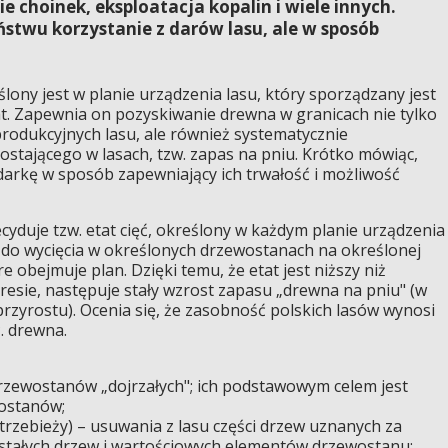
 choinek, eksploatacja kopalin i wiele innych.
ństwu korzystanie z darów lasu, ale w sposób
ony jest w planie urządzenia lasu, który sporządzany jest
at. Zapewnia on pozyskiwanie drewna w granicach nie tylko
produkcyjnych lasu, ale również systematycznie
stającego w lasach, tzw. zapas na pniu. Krótko mówiąc,
arkę w sposób zapewniający ich trwałość i możliwość
cyduje tzw. etat cięć, określony w każdym planie urządzenia
wa do wycięcia w określonych drzewostanach na określonej
e obejmuje plan. Dzięki temu, że etat jest niższy niż
esie, następuje stały wzrost zapasu „drewna na pniu" (w
 przyrostu). Ocenia się, że zasobność polskich lasów wynosi
. drewna.
drzewostanów „dojrzałych"; ich podstawowym celem jest
ostanów;
i trzebieży) – usuwania z lasu części drzew uznanych za
ostałych drzew i wartościowych elementów drzewostanu;