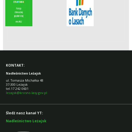
KONTAKT:
Nadleśnictwo Leżajsk
ul. Tomasza Michałka 48
37-300 Leżajsk
tel.17 242 0601
lezajsk@krosno.lasy.gov.pl
Śledź nasz kanał YT:
Nadleśnictwo Leżajsk