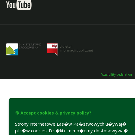
Accesibility declaration
🍪 Accept cookies & privacy policy?
Strony internetowe Las�w Pa�stwowych u�ywaj�
plik�w cookies. Dzi�ki nim mo�emy dostosowywa�