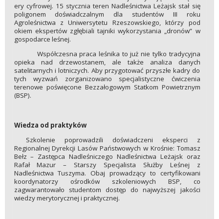
ery cyfrowej. 15 stycznia teren Nadleśnictwa Leżajsk stał się
poligonem doświadczalnym dla studentów III roku
Agroleśnictwa z Uniwersytetu Rzeszowskiego, którzy pod
okiem ekspertów zgłębiali tajniki wykorzystania „dronów” w
gospodarce leśnej.
Współczesna praca leśnika to już nie tylko tradycyjna
opieka nad drzewostanem, ale także analiza danych
satelitarnych i lotniczych. Aby przygotować przyszłe kadry do
tych wyzwań zorganizowano specjalistyczne ćwiczenia
terenowe poświęcone Bezzałogowym Statkom Powietrznym
(BSP).
Wiedza od praktyków
Szkolenie poprowadzili doświadczeni eksperci z
Regionalnej Dyrekcji Lasów Państwowych w Krośnie: Tomasz
Bełz – Zastępca Nadleśniczego Nadleśnictwa Leżajsk oraz
Rafał Mazur – Starszy Specjalista Służby Leśnej z
Nadleśnictwa Tuszyma. Obaj prowadzący to certyfikowani
koordynatorzy ośrodków szkoleniowych BSP, co
zagwarantowało studentom dostęp do najwyższej jakości
wiedzy merytorycznej i praktycznej.