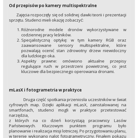
Od przepisów po kamery multispektralne
Zajęcia rozpoczęły się od solidnej dawki teorii i prezentacji
sprzętu. Studenci mieli okazję zobaczyć:
Różnorodne modele dronów wykorzystywane w
codziennej pracy leśników.
Specjalistyczną optykę: w tym kamery RGB oraz
zaawansowane sensory multispektralne, które
pozwalają ocenić stan zdrowotny drzew niewidoczny
dla ludzkiego oka.
Aspekty prawne: omówiono aktualne przepisy
regulujące ruch w przestrzeni powietrznej, co jest
kluczowe dla bezpiecznego operowania dronami.
mLasX i fotogrametria w praktyce
Druga część spotkania przeniosła uczestników w świat
cyfrowych map. Dzięki aplikacji mLasX, zainstalowanej na
smartfonach, studenci mogli w praktyce przetestować
narzędzia,
z których na co dzień korzystają pracownicy Lasów
Państwowych. Kluczowym punktem programu było
planowanie i realizacja misji lotniczej. Po przygotowaniu planu,
w terenie wykonano nalot fotogrametryczny. Finałem pokazu