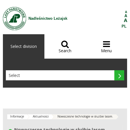
Skip to Content
A
A
Nadleśnictwo Leżajsk
A
PL


Select division
Search
Menu

Informacje
Aktualności
Nowoczesne technologie w służbie lasom.
Nowoczesne technologie w służbie lasom.