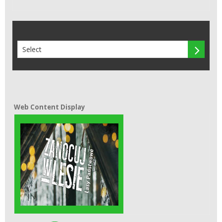

Web Content Display
Web Content Display