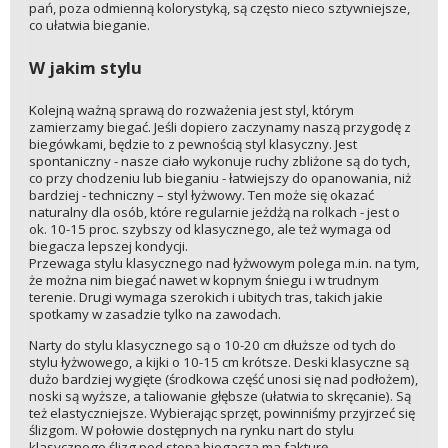
pań, poza odmienną kolorystyką, są często nieco sztywniejsze,
co ułatwia bieganie.
W jakim stylu
Kolejną ważną sprawą do rozważenia jest styl, którym
zamierzamy biegać. Jeśli dopiero zaczynamy naszą przygodę z
biegówkami, będzie to z pewnością styl klasyczny. Jest
spontaniczny - nasze ciało wykonuje ruchy zbliżone są do tych,
co przy chodzeniu lub bieganiu - łatwiejszy do opanowania, niż
bardziej - techniczny – styl łyżwowy. Ten może się okazać
naturalny dla osób, które regularnie jeżdżą na rolkach - jest o
ok. 10-15 proc. szybszy od klasycznego, ale też wymaga od
biegacza lepszej kondycji.
Przewaga stylu klasycznego nad łyżwowym polega m.in. na tym,
że można nim biegać nawet w kopnym śniegu i w trudnym
terenie. Drugi wymaga szerokich i ubitych tras, takich jakie
spotkamy w zasadzie tylko na zawodach.
Narty do stylu klasycznego są o 10-20 cm dłuższe od tych do
stylu łyżwowego, a kijki o 10-15 cm krótsze. Deski klasyczne są
dużo bardziej wygięte (środkowa część unosi się nad podłożem),
noski są wyższe, a taliowanie głębsze (ułatwia to skręcanie). Są
też elastyczniejsze. Wybierając sprzęt, powinniśmy przyjrzeć się
ślizgom. W połowie dostępnych na rynku nart do stylu
klasycznego ślizg pod stopą biegacza ma fakturę