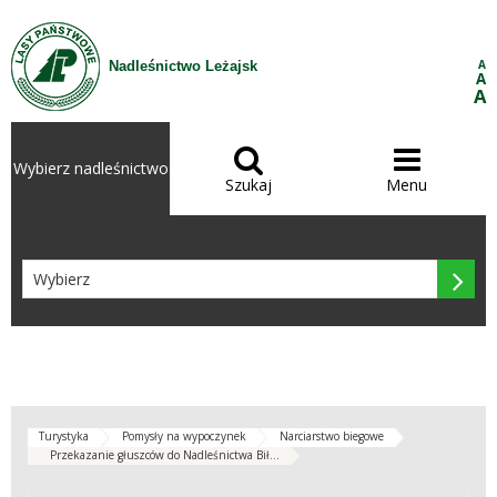
Przejdź do treści
A
Nadleśnictwo Leżajsk
A
A


Wybierz nadleśnictwo
Szukaj
Menu

Turystyka
Pomysły na wypoczynek
Narciarstwo biegowe
Przekazanie głuszców do Nadleśnictwa Bił...