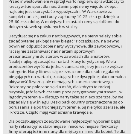
Przed inwestowaniem w sprzęt warto najpierw sprawdzić czy to
rzeczywiście sport dla nas. Zanim pójdziemy więc do sklepu,
najlepiej jest skorzystać z wypożyczalni. W Warszawie za
komplet nart z kijami i buty zapłacimy 10-25 zł za godzinę lub
25-60 zł za dobę. W mniejszych miastach ceny są zbliżone do
dolnych stawek spotykanych w stolicy.
Decydując się na zakup nart biegowych, najpierw należy sobie
zadać pytanie: jak będziemy biegać? Początkujący, na pewno
powinien odpuścić sobie narty wyczynowe, dla zawodowców, i
raczej nie zastanawiać nad nartami sportowymi,
przeznaczonymi do startów w zawodach dla amatorów.
Naukę najlepiej zacząć na nartach klasy turystycznej. Wielu
producentów wyróżnia jednak zamiast niej trzy jeszcze węższe
kategorie. Narty fitness są przeznaczone dla osób regularnie
biegających na nartach, traktujących tę dyscyplinę jako normalną
aktywność fizyczną, ale niemających zacięcia sportowego.
Rekreacyjne polecane są dla osób, dla których to rodzaj
turystyki, jeżdżących czasami poza przygotowanymi trasami, w
łagodnym terenie – dlatego narty takie są nieco szersze, by nie
zapadały się w śniegu. Deski back country przeznaczone są do
poruszania się po trudniejszym terenie. Są nie tylko szersze, ale
i krótsze. Często mają wzmacniane krawędzie.
Dla początkujących zdecydowanie najlepszym wyborem będą
narty rekreacyjne: stabilniejsze i nieco wolniejsze. Niektórzy
firmy oferują też inne narty dla mężczyzn i inne dla kobiet. Te dla