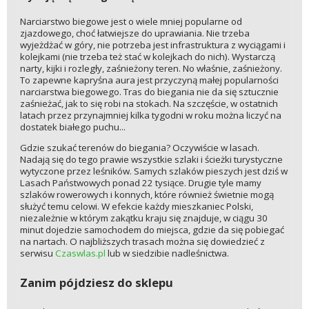
Narciarstwo biegowe jest o wiele mniej popularne od
zjazdowego, choć łatwiejsze do uprawiania. Nie trzeba
wyjeżdżać w góry, nie potrzeba jest infrastruktura z wyciągami i
kolejkami (nie trzeba też stać w kolejkach do nich). Wystarczą
narty, kijki i rozległy, zaśnieżony teren. No właśnie, zaśnieżony.
To zapewne kapryśna aura jest przyczyną małej popularności
narciarstwa biegowego. Tras do biegania nie da się sztucznie
zaśnieżać, jak to się robi na stokach. Na szczęście, w ostatnich
latach przez przynajmniej kilka tygodni w roku można liczyć na
dostatek białego puchu...
Gdzie szukać terenów do biegania? Oczywiście w lasach.
Nadają się do tego prawie wszystkie szlaki i ścieżki turystyczne
wytyczone przez leśników. Samych szlaków pieszych jest dziś w
Lasach Państwowych ponad 22 tysiące. Drugie tyle mamy
szlaków rowerowych i konnych, które również świetnie mogą
służyć temu celowi. W efekcie każdy mieszkaniec Polski,
niezależnie w którym zakątku kraju się znajduje, w ciągu 30
minut dojedzie samochodem do miejsca, gdzie da się pobiegać
na nartach. O najbliższych trasach można się dowiedzieć z
serwisu
Czaswlas.pl
lub w siedzibie nadleśnictwa.
Zanim pójdziesz do sklepu