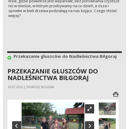
lesie, gdzie powietrze jest wspaniałe, bez porównania czystsze
niż w mieście, w którym przebywamy na co dzień, a cisza i
spowite w bieli drzewa podziałają na nas kojąco. Czego chcieć
więcej?
Przekazanie głuszców do Nadleśnictwa Biłgoraj
PRZEKAZANIE GŁUSZCÓW DO
NADLEŚNICTWA BIŁGORAJ
16.07.2025 | SYLWIUSZ BOGDAN