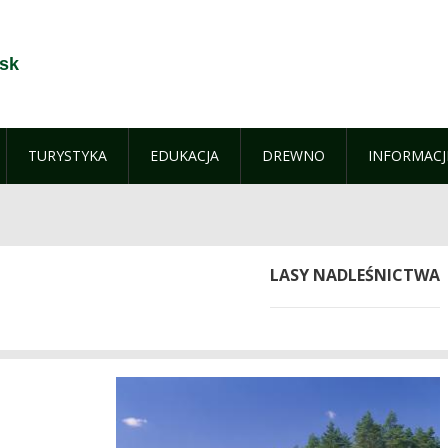
jsk
TURYSTYKA
EDUKACJA
DREWNO
INFORMACJ
LASY NADLEŚNICTWA