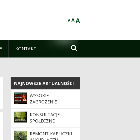
A
A
A

E
KONTAKT
NAJNOWSZE AKTUALNOŚCI
NAJNOWSZE AKTUALNOŚCI
WYSOKIE
ZAGROŻENIE
POŻAROWE!!!
KONSULTACJE
SPOŁECZNE
REMONT KAPLICZKI
W KUDŁACZU