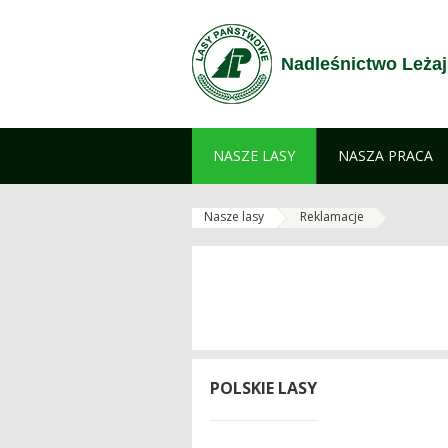
Przejdź do treści
Nadleśnictwo Leża
NASZE LASY
NASZA PRACA
Nasze lasy
Reklamacje
POLSKIE LASY